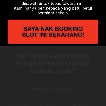
dibawah untuk tebus tawaran ini.
Kami hanya beri kepada yang betul betul
berminat sahaja.
SAYA NAK BOOKING
SLOT INI SEKARANG!
Nak tengok apa Moolah
Design boleh buat untuk
website anda?
VIEW ALL PROJECTS
Ubah Suai Rumah
Minyak Wangi
Kereta Sewa