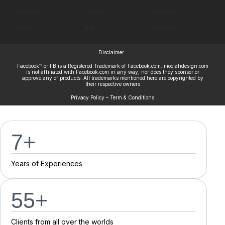
Samarahan
Sematan
Padawan
Lundu
Bau
Kuching
Disclaimer :
Facebook™ or FB is a Registered Trademark of Facebook.com. moolahdesign.com
is not affiliated with Facebook.com in any way, nor does they sponsor or
approve any of products. All trademarks mentioned here are copyrighted by
their respective owners
Privacy Policy – Term & Conditions
7
+
Y
e
a
r
s
o
f
E
x
p
e
r
i
e
n
c
e
s
55
+
C
l
i
e
n
t
s
f
r
o
m
a
l
l
o
v
e
r
t
h
e
w
o
r
l
d
s