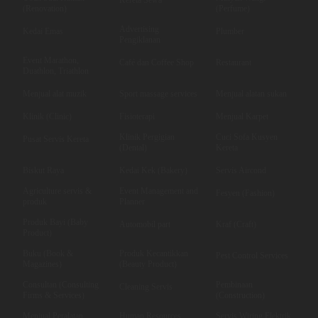
(Renovation)
(Perfume)
Advertising
Kedai Emas
Plumber
Pengiklanan
Event Marathon,
Café dan Coffee Shop
Restaurant
Duathlon, Triathlon
Menjual alat muzik
Sport massage services
Menjual alatan sukan
Klinik (Clinic)
Fisioterapi
Menjual Karpet
Klinik Pergigian
Cuci Sofa Kusyen
Pusat Servis Kereta
(Dental)
Kereta
Biskut Raya
Kedai Kek (Bakery)
Servis Aircond
Agriculture servis &
Event Management and
Fesyen (Fashion)
produk
Planner
Produk Bayi (Baby
Automobil part
Kraf (Craft)
Product)
Buku (Book &
Produk Kecantikkan
Pest Control Services
Magazines)
(Beauty Product)
Consultan (Consulting
Pembinaan
Cleaning Servis
Firms & Services)
(Construction)
Menjual Peralatan
Human Resources
Servis Wiring Elektrik