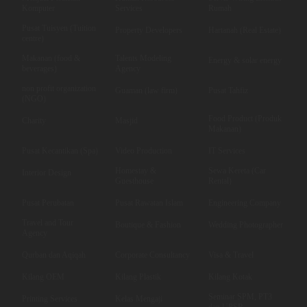
Komputer
Services
Rumah
Pusat Tuisyen (Tuition
Property Developers
Hartanah (Real Estate)
centre)
Makanan (food &
Talents Modeling
Energy & solar energy
beverages)
Agency
non profit organization
Guaman (law firm)
Pusat Tahfiz
(NGO)
Food Product (Produk
Charity
Masjid
Makanan)
Pusat Kecantikan (Spa)
Video Production
IT Services
Homestay &
Sewa Kereta (Car
Interior Design
Guesthouse
Rental)
Pusat Perubatan
Pusat Rawatan Islam
Engineering Company
Travel and Tour
Boutique & Fashion
Wedding Photographer
Agency
Qurban dan Aqiqah
Corporate Consultancy
Visa & Travel
Kilang OEM
Kilang Plastik
Kilang Kotak
Seminar SPM, PT3
Printing Services
Kelas Mengaji
dan UPSR