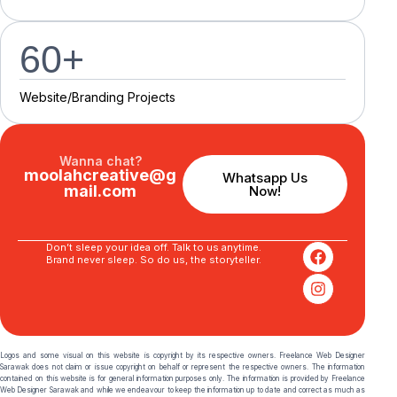
60
+
Website/Branding P
r
o
j
e
c
t
s
Wanna chat?
moolahcreative@g
Whatsapp Us
mail.com
Now!
Don’t sleep your idea off. Talk to us anytime.
Brand never sleep. So do us, the storyteller.
Logos and some visual on this website is copyright by its respective owners. Freelance Web Designer
Sarawak does not claim or issue copyright on behalf or represent the respective owners. The information
contained on this website is for general information purposes only. The information is provided by Freelance
Web Designer Sarawak and while we endeavour to keep the information up to date and correct as much as