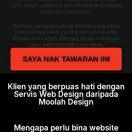
terus terjadi sekiranya anda
hiraukan promosi
yang kami berikan ini!
Tahniah, Anda berada di tempat yang betul
untuk design web yang boleh membantu
bisnes anda
lebih dikenali ramai
sekaligus
capai lebih banyak pelanggan.
SAYA NAK TAWARAN INI
Klien yang berpuas hati dengan
Servis Web Design daripada
Moolah Design
Mengapa perlu bina website