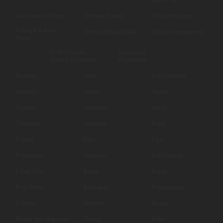
Kad Kahwin Online
Pembuat Perabot
Pembuat Kabinet
Pembuat Kabinet
Pembekal Baju Bundle
Tadika (Kindergarten)
Dapur
Health Product
Advertising
(Produk Kesihatan)
Pengiklanan
Kuching
Johor
Kota Kinabalu
Keningau
Tenom
Tuaran
Sipitang
Semporna
Tawau
Tambunan
Sandakan
Ranau
Putatan
Pitas
Papar
Penampang
Nabawan
Kota Marudu
Lahad Datu
Kudat
Kunak
Kota Belud
Kalabakan
Kinabatangan
Beluran
Beaufort
Bangar
Bandar Seri Begawan
Tutong
Belait