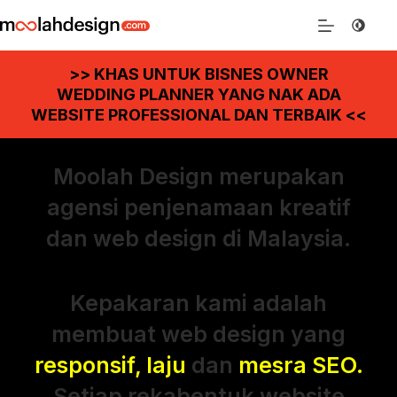
>> KHAS UNTUK BISNES OWNER
WEDDING PLANNER YANG NAK ADA
WEBSITE PROFESSIONAL DAN TERBAIK <<
Moolah Design merupakan
agensi penjenamaan kreatif
dan web design di Malaysia.
Kepakaran kami adalah
membuat web design yang
responsif, laju
dan
mesra SEO.
Setiap rekabentuk website