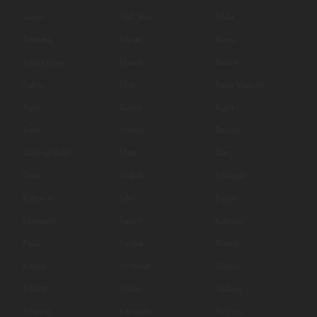
Tinjar
Niah Suai
Mulu
Limbang
Lawas
Bario
Telang Usan
Marudi
Beluru
Subis
Miri
Bukit Mabong
Song
Belaga
Kapit
Tatau
Sebauh
Bintulu
Tanjung Manis
Matu
Daro
Dalat
Mukah
Selangau
Kanowit
Sibu
Pakan
Meradong
Sarikei
Kabong
Pusa
Saratok
Betong
Lingga
Sri Aman
Tebedu
Siburan
Serian
Gedong
Sebuyau
Simunjan
Asajaya