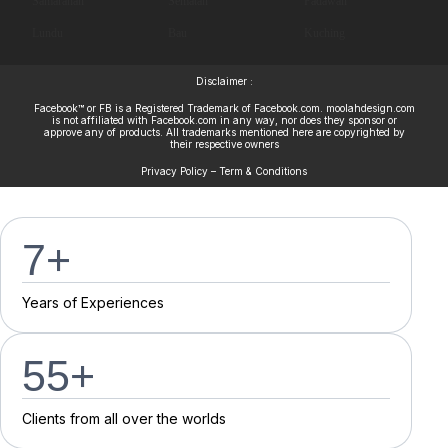
Samarahan
Sematan
Padawan
Lundu
Bau
Kuching
Disclaimer :
Facebook™ or FB is a Registered Trademark of Facebook.com. moolahdesign.com
is not affiliated with Facebook.com in any way, nor does they sponsor or
approve any of products. All trademarks mentioned here are copyrighted by
their respective owners
Privacy Policy – Term & Conditions
7
+
Y
e
a
r
s
o
f
E
x
p
e
r
i
e
n
c
e
s
55
+
C
l
i
e
n
t
s
f
r
o
m
a
l
l
o
v
e
r
t
h
e
w
o
r
l
d
s