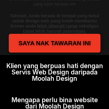
yang kami berikan ini!
Tahniah, Anda berada di tempat yang betul
untuk design web yang boleh membantu
bisnes anda
lebih dikenali ramai
sekaligus
capai lebih banyak pelanggan.
SAYA NAK TAWARAN INI
Klien yang berpuas hati dengan
Servis Web Design daripada
Moolah Design
Mengapa perlu bina website
dari Moolah Design