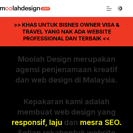
>> KHAS UNTUK BISNES OWNER VISA &
TRAVEL YANG NAK ADA WEBSITE
PROFESSIONAL DAN TERBAIK <<
Moolah Design merupakan
agensi penjenamaan kreatif
dan web design di Malaysia.
Kepakaran kami adalah
membuat web design yang
responsif, laju
dan
mesra SEO.
Setiap rekabentuk website