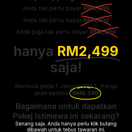
Anda tak perlu bayar
RM6,299
Anda tak perlu bayar
RM4,299
Anda juga tak perlu bayar
RM3,299
hanya
RM2,499
saja!
Bermula pada 1 Januari 2023, Harga
akan kembali
RM6.299
Bagaimana untuk dapatkan
Pakej Istimewa ini sekarang?
Senang saja. Anda hanya perlu klik butang
dibawah untuk tebus tawaran ini.