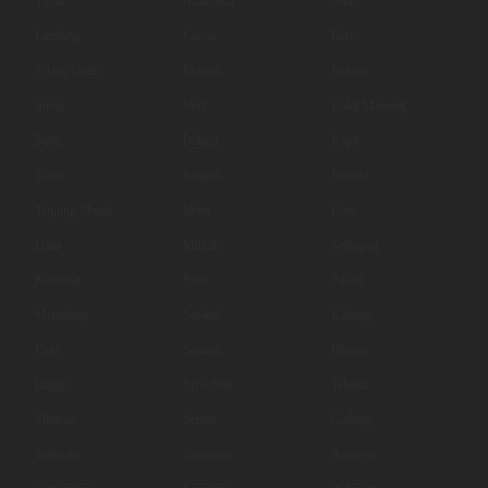
Tinjar
Niah Suai
Mulu
Limbang
Lawas
Bario
Telang Usan
Marudi
Beluru
Subis
Miri
Bukit Mabong
Song
Belaga
Kapit
Tatau
Sebauh
Bintulu
Tanjung Manis
Matu
Daro
Dalat
Mukah
Selangau
Kanowit
Sibu
Pakan
Meradong
Sarikei
Kabong
Pusa
Saratok
Betong
Lingga
Sri Aman
Tebedu
Siburan
Serian
Gedong
Sebuyau
Simunjan
Asajaya