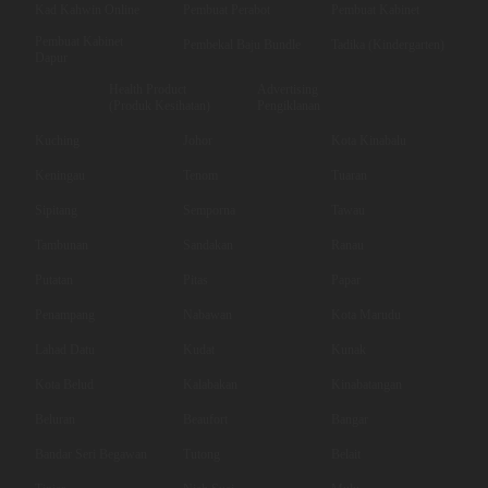
Kad Kahwin Online
Pembuat Perabot
Pembuat Kabinet
Pembuat Kabinet
Pembekal Baju Bundle
Tadika (Kindergarten)
Dapur
Health Product
Advertising
(Produk Kesihatan)
Pengiklanan
Kuching
Johor
Kota Kinabalu
Keningau
Tenom
Tuaran
Sipitang
Semporna
Tawau
Tambunan
Sandakan
Ranau
Putatan
Pitas
Papar
Penampang
Nabawan
Kota Marudu
Lahad Datu
Kudat
Kunak
Kota Belud
Kalabakan
Kinabatangan
Beluran
Beaufort
Bangar
Bandar Seri Begawan
Tutong
Belait