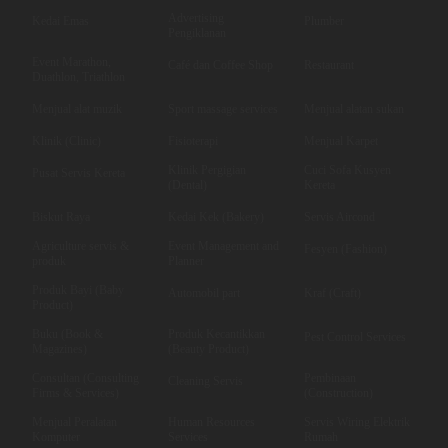
Advertising
Kedai Emas
Plumber
Pengiklanan
Event Marathon,
Café dan Coffee Shop
Restaurant
Duathlon, Triathlon
Menjual alat muzik
Sport massage services
Menjual alatan sukan
Klinik (Clinic)
Fisioterapi
Menjual Karpet
Klinik Pergigian
Cuci Sofa Kusyen
Pusat Servis Kereta
(Dental)
Kereta
Biskut Raya
Kedai Kek (Bakery)
Servis Aircond
Agriculture servis &
Event Management and
Fesyen (Fashion)
produk
Planner
Produk Bayi (Baby
Automobil part
Kraf (Craft)
Product)
Buku (Book &
Produk Kecantikkan
Pest Control Services
Magazines)
(Beauty Product)
Consultan (Consulting
Pembinaan
Cleaning Servis
Firms & Services)
(Construction)
Menjual Peralatan
Human Resources
Servis Wiring Elektrik
Komputer
Services
Rumah