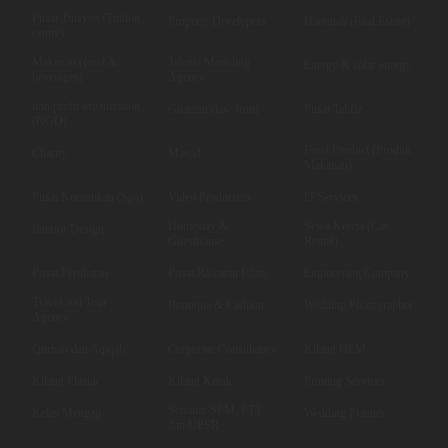
Pusat Tuisyen (Tuition
Property Developers
Hartanah (Real Estate)
centre)
Makanan (food &
Talents Modeling
Energy & solar energy
beverages)
Agency
non profit organization
Guaman (law firm)
Pusat Tahfiz
(NGO)
Food Product (Produk
Charity
Masjid
Makanan)
Pusat Kecantikan (Spa)
Video Production
IT Services
Homestay &
Sewa Kereta (Car
Interior Design
Guesthouse
Rental)
Pusat Perubatan
Pusat Rawatan Islam
Engineering Company
Travel and Tour
Boutique & Fashion
Wedding Photographer
Agency
Qurban dan Aqiqah
Corporate Consultancy
Kilang OEM
Kilang Plastik
Kilang Kotak
Printing Services
Seminar SPM, PT3
Kelas Mengaji
Wedding Planner
dan UPSR