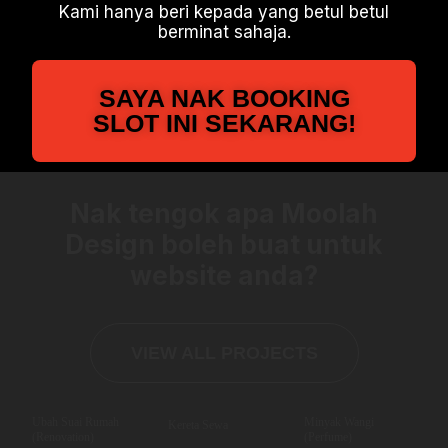
Kami hanya beri kepada yang betul betul
berminat sahaja.
SAYA NAK BOOKING
SLOT INI SEKARANG!
Nak tengok apa Moolah
Design boleh buat untuk
website anda?
VIEW ALL PROJECTS
Ubah Suai Rumah
Minyak Wangi
Kereta Sewa
(Renovation)
(Perfume)