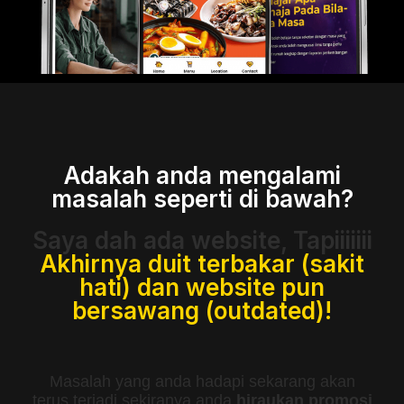
Adakah anda mengalami
masalah seperti di bawah?
Saya dah ada website, Tapiiiiiii
Akhirnya duit terbakar (sakit
hati) dan website pun
bersawang (outdated)!
Masalah yang anda hadapi sekarang akan
terus terjadi sekiranya anda
hiraukan promosi