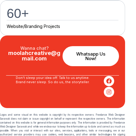
60
+
Website/Branding P
r
o
j
e
c
t
s
Wanna chat?
moolahcreative@g
Whatsapp Us
mail.com
Now!
Don’t sleep your idea off. Talk to us anytime.
Brand never sleep. So do us, the storyteller.
Logos and some visual on this website is copyright by its respective owners. Freelance Web Designer
Sarawak does not claim or issue copyright on behalf or represent the respective owners. The information
contained on this website is for general information purposes only. The information is provided by Freelance
Web Designer Sarawak and while we endeavour to keep the information up to date and correct as much as
possible. When you visit or interact with our sites, services, applications, tools or messaging, we or our
authorized service providers may use cookies, web beacons, and other similar technologies for storing