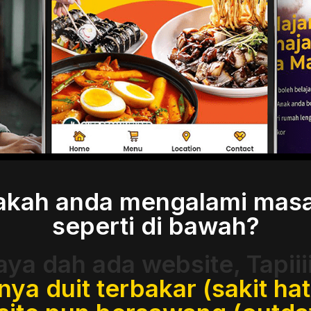
akah anda mengalami masa
seperti di bawah?
aya dah ada website, Tapiiiii
nya duit terbakar (sakit hat