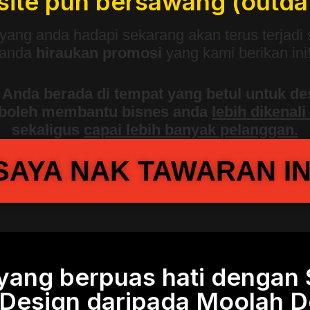
ite pun bersawang (outda
yang anda hadapi sekarang akan terus terjadi 
anda
hiraukan promosi
yang kami berikan ini
 Anda berada di tempat yang betul untuk d
boleh membantu bisnes anda
lebih dikenali
sekaligus
capai lebih banyak pelanggan.
SAYA NAK TAWARAN IN
 yang berpuas hati dengan 
Design daripada Moolah D