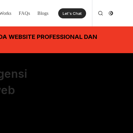
Works
FAQs
Blogs
Let's Chat
DA WEBSITE PROFESSIONAL DAN
gensi
web