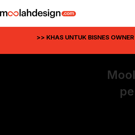
>> KHAS UNTUK BISNES OWNER
Mool
pe