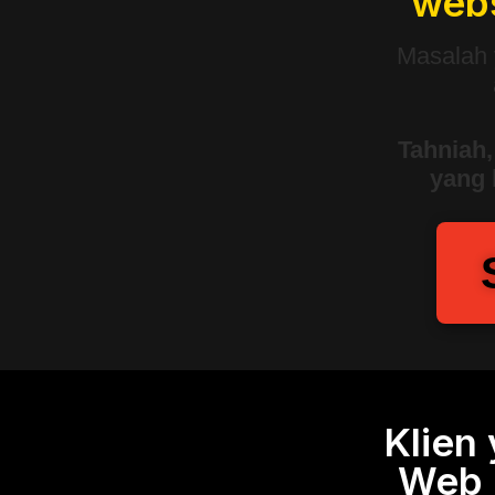
webs
Masalah 
Tahniah,
yang 
Klien
Web 