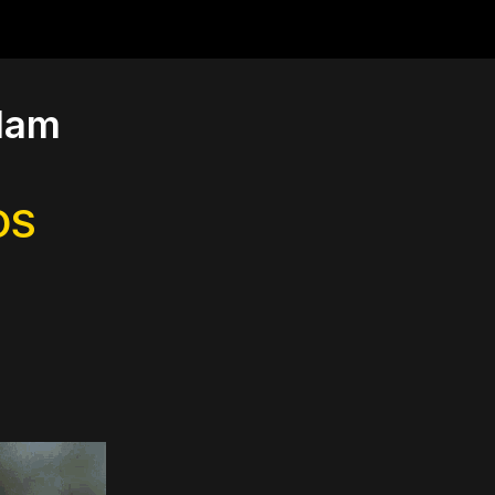
lam
OS