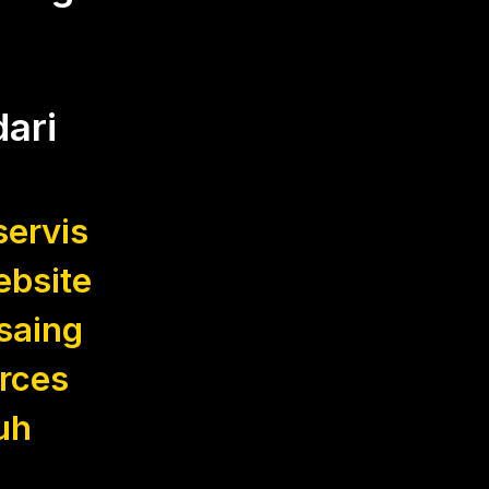
ari
servis
ebsite
saing
rces
uh