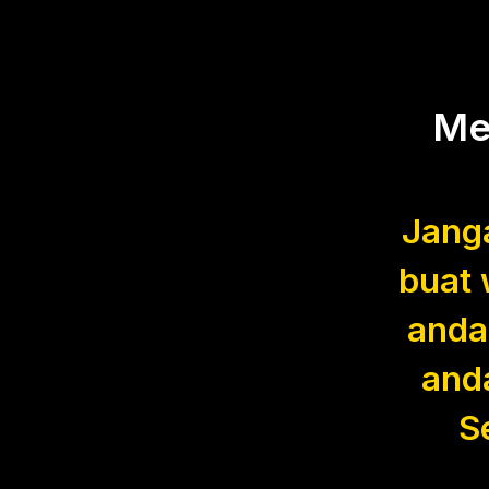
Me
Janga
buat 
anda
and
S