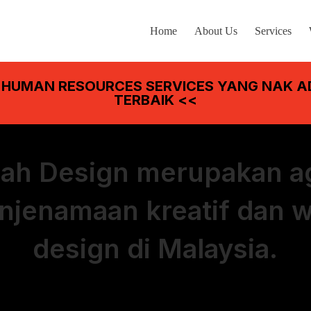
Home
About Us
Services
 HUMAN RESOURCES SERVICES YANG NAK A
TERBAIK <<
ah Design merupakan a
njenamaan kreatif dan 
design di Malaysia.