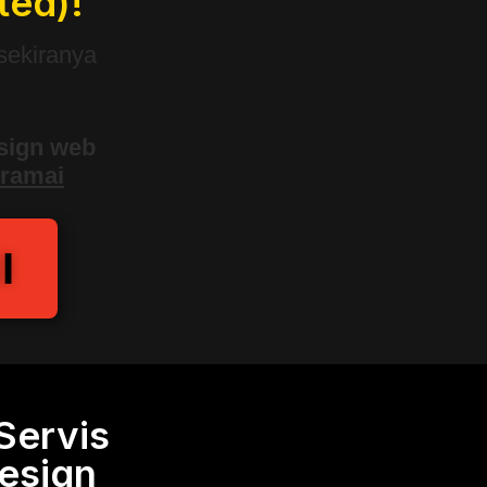
ted)!
sekiranya
!
esign web
 ramai
I
Servis
esign