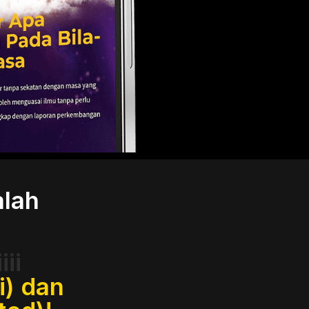
lah
ii
i) dan