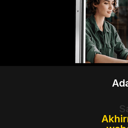
Ad
S
Akhir