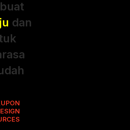
buat
ju
dan
tuk
arasa
udah
 KUPON
ESIGN
URCES