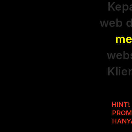
Kep
web d
me
webs
Klie
HINT!
PROM
HANY