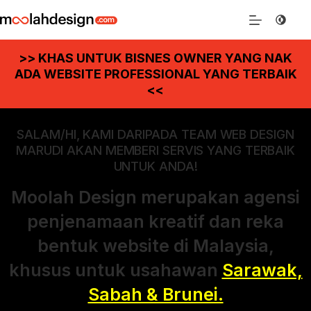
>> KHAS UNTUK BISNES OWNER YANG NAK
ADA WEBSITE PROFESSIONAL YANG TERBAIK
<<
SALAM/HI, KAMI DARIPADA TEAM WEB DESIGN
MARUDI AKAN MEMBERI SERVIS YANG TERBAIK
UNTUK ANDA!
Moolah Design merupakan agensi
penjenamaan kreatif dan reka
bentuk website di Malaysia,
khusus untuk usahawan
Sarawak,
Sabah & Brunei.