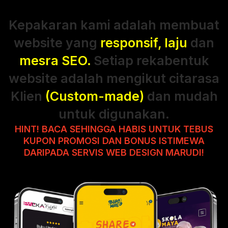
Kepakaran kami adalah membuat
website yang
responsif, laju
dan
mesra SEO.
Setiap rekabentuk
website adalah mengikut citarasa
Klien
(Custom-made)
dan mudah
untuk digunakan.
HINT! BACA SEHINGGA HABIS UNTUK TEBUS
KUPON PROMOSI DAN BONUS ISTIMEWA
DARIPADA SERVIS WEB DESIGN MARUDI!