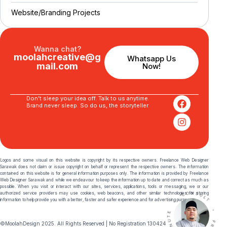
Website/Branding P
r
o
j
e
c
t
s
Wanna chat?
moolahcreative@g
Whatsapp Us
mail.com
Now!
Don’t sleep your idea off. Talk to us anytime.
Brand never sleep. So do us, the storyteller.
Logos and some visual on this website is copyright by its respective owners. Freelance Web Designer
Sarawak does not claim or issue copyright on behalf or represent the respective owners. The information
contained on this website is for general information purposes only. The information is provided by Freelance
Web Designer Sarawak and while we endeavour to keep the information up to date and correct as much as
possible. When you visit or interact with our sites, services, applications, tools or messaging, we or our
authorized service providers may use cookies, web beacons, and other similar technologies for storing
information to help provide you with a better, faster and safer experience and for advertising purposes.
©MoolahDesign 2025. All Rights Reserved | No Registration 130424