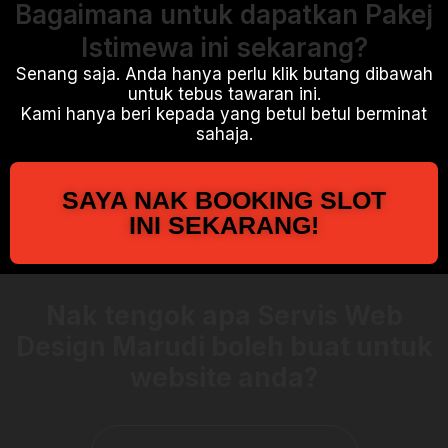
Bagaimana untuk dapatkan Pakej
Istimewa ini sekarang?
Senang saja. Anda hanya perlu klik butang dibawah
untuk tebus tawaran ini.
Kami hanya beri kepada yang betul betul berminat
sahaja.
SAYA NAK BOOKING SLOT
INI SEKARANG!
Nak tengok apa Servis Web
Design Marudi boleh buat untuk
website anda?