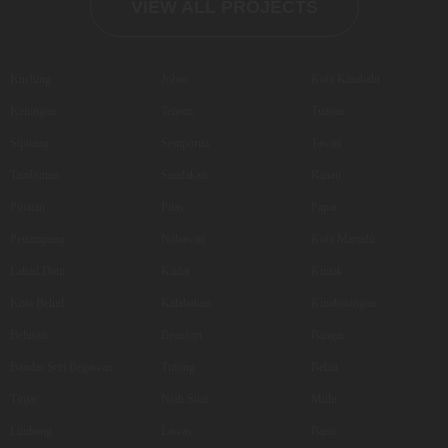
VIEW ALL PROJECTS
Kuching
Johor
Kota Kinabalu
Keningau
Tenom
Tuaran
Sipitang
Semporna
Tawau
Tambunan
Sandakan
Ranau
Putatan
Pitas
Papar
Penampang
Nabawan
Kota Marudu
Lahad Datu
Kudat
Kunak
Kota Belud
Kalabakan
Kinabatangan
Beluran
Beaufort
Bangar
Bandar Seri Begawan
Tutong
Belait
Tinjar
Niah Suai
Mulu
Limbang
Lawas
Bario