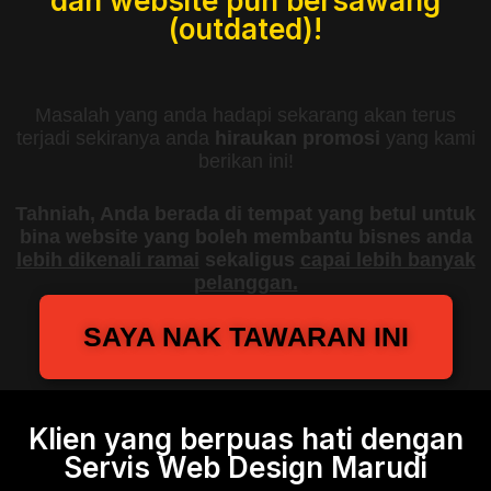
dan website pun bersawang
(outdated)!
Masalah yang anda hadapi sekarang akan terus
terjadi sekiranya anda
hiraukan promosi
yang kami
berikan ini!
Tahniah, Anda berada di tempat yang betul untuk
bina website yang boleh membantu bisnes anda
lebih dikenali ramai
sekaligus
capai lebih banyak
pelanggan.
SAYA NAK TAWARAN INI
Klien yang berpuas hati dengan
Servis Web Design Marudi