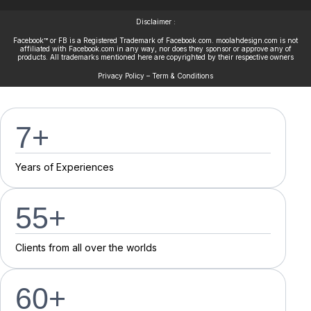
Disclaimer :
Facebook™ or FB is a Registered Trademark of Facebook.com. moolahdesign.com is not
affiliated with Facebook.com in any way, nor does they sponsor or approve any of
products. All trademarks mentioned here are copyrighted by their respective owners
Privacy Policy – Term & Conditions
7
+
Y
e
a
r
s
o
f
E
x
p
e
r
i
e
n
c
e
s
55
+
C
l
i
e
n
t
s
f
r
o
m
a
l
l
o
v
e
r
t
h
e
w
o
r
l
d
s
60
+