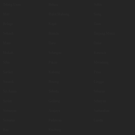
Telang Usan
Beluru
Subis
Miri
Bukit Mabong
Song
Belaga
Kapit
Tatau
Sebauh
Bintulu
Tanjung Manis
Matu
Daro
Dalat
Mukah
Selangau
Kanowit
Sibu
Pakan
Meradong
Sarikei
Kabong
Pusa
Saratok
Betong
Lingga
Sri Aman
Tebedu
Siburan
Serian
Gedong
Sebuyau
Simunjan
Asajaya
Samarahan
Sematan
Padawan
Lundu
Bau
Kuching