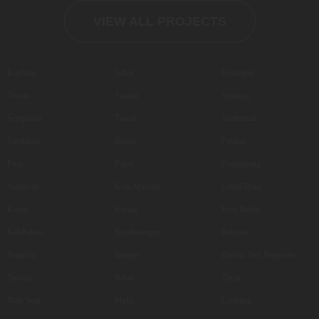
VIEW ALL PROJECTS
Kuching
Johor
Keningau
Tenom
Tuaran
Sipitang
Semporna
Tawau
Tambunan
Sandakan
Ranau
Putatan
Pitas
Papar
Penampang
Nabawan
Kota Marudu
Lahad Datu
Kudat
Kunak
Kota Belud
Kalabakan
Kinabatangan
Beluran
Beaufort
Bangar
Bandar Seri Begawan
Tutong
Belait
Tinjar
Niah Suai
Mulu
Limbang