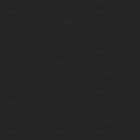
Lawas
Bario
Telang Usan
Marudi
Beluru
Subis
Miri
Bukit Mabong
Song
Belaga
Kapit
Tatau
Sebauh
Bintulu
Tanjung Manis
Matu
Daro
Dalat
Mukah
Selangau
Kanowit
Sibu
Pakan
Meradong
Sarikei
Kabong
Pusa
Saratok
Betong
Lingga
Sri Aman
Tebedu
Siburan
Serian
Gedong
Sebuyau
Simunjan
Asajaya
Samarahan
Sematan
Padawan
Lundu