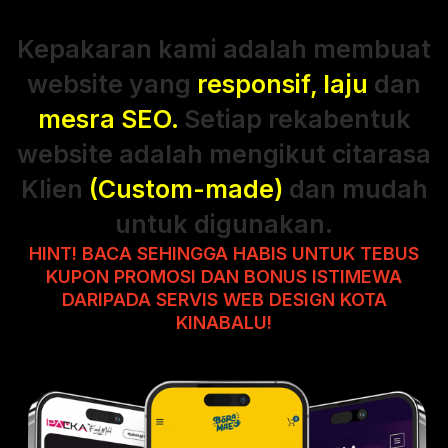
Kepakaran kami adalah membuat
website yang
responsif, laju
dan
mesra SEO.
Setiap rekabentuk
website adalah mengikut citarasa
Klien
(Custom-made)
dan mudah
untuk digunakan.
HINT! BACA SEHINGGA HABIS UNTUK TEBUS
KUPON PROMOSI DAN BONUS ISTIMEWA
DARIPADA SERVIS WEB DESIGN KOTA
KINABALU!