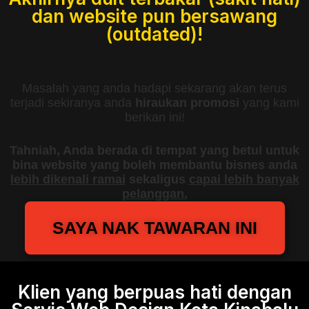
dan website pun bersawang
(outdated)!
Masalah yang anda hadapi sekarang akan terus
terjadi sekiranya anda
hiraukan promosi
yang kami
berikan ini!
Tahniah, Anda berada di tempat yang betul untuk
bina website yang boleh membantu bisnes anda
lebih dikenali ramai
sekaligus
capai lebih banyak
pelanggan.
SAYA NAK TAWARAN INI
Klien yang berpuas hati dengan