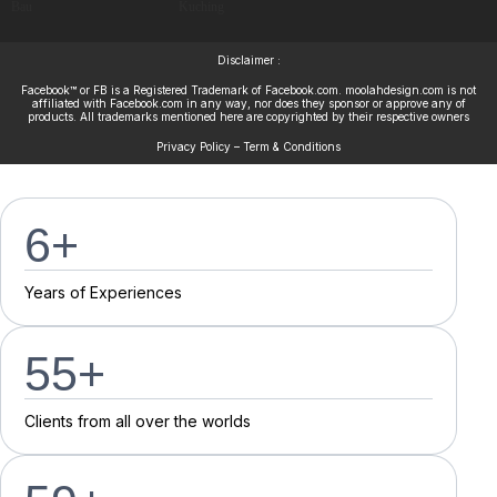
Bau
Kuching
Disclaimer :
Facebook™ or FB is a Registered Trademark of Facebook.com. moolahdesign.com is not
affiliated with Facebook.com in any way, nor does they sponsor or approve any of
products. All trademarks mentioned here are copyrighted by their respective owners
Privacy Policy – Term & Conditions
7
+
Y
e
a
r
s
o
f
E
x
p
e
r
i
e
n
c
e
s
55
+
C
l
i
e
n
t
s
f
r
o
m
a
l
l
o
v
e
r
t
h
e
w
o
r
l
d
s