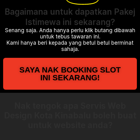
Bagaimana untuk dapatkan Pakej
Istimewa ini sekarang?
Senang saja. Anda hanya perlu klik butang dibawah
untuk tebus tawaran ini.
Kami hanya beri kepada yang betul betul berminat
sahaja.
SAYA NAK BOOKING SLOT
INI SEKARANG!
Nak tengok apa Servis Web
Design Kota Kinabalu boleh buat
untuk website anda?