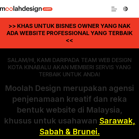
>> KHAS UNTUK BISNES OWNER YANG NAK
ADA WEBSITE PROFESSIONAL YANG TERBAIK
<<
SALAM/HI, KAMI DARIPADA TEAM WEB DESIGN
KOTA KINABALU AKAN MEMBERI SERVIS YANG
TERBAIK UNTUK ANDA!
Moolah Design merupakan agensi
penjenamaan kreatif dan reka
bentuk website di Malaysia,
khusus untuk usahawan
Sarawak,
Sabah & Brunei.