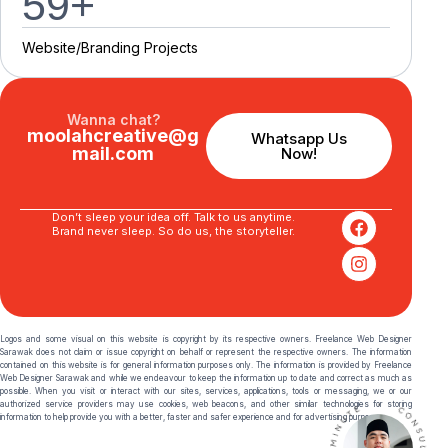
60
+
Website/Branding P
r
o
j
e
c
t
s
Wanna chat?
moolahcreative@g
Whatsapp Us
mail.com
Now!
Don’t sleep your idea off. Talk to us anytime.
Brand never sleep. So do us, the storyteller.
Logos and some visual on this website is copyright by its respective owners. Freelance Web Designer
Sarawak does not claim or issue copyright on behalf or represent the respective owners. The information
contained on this website is for general information purposes only. The information is provided by Freelance
Web Designer Sarawak and while we endeavour to keep the information up to date and correct as much as
possible. When you visit or interact with our sites, services, applications, tools or messaging, we or our
authorized service providers may use cookies, web beacons, and other similar technologies for storing
information to help provide you with a better, faster and safer experience and for advertising purposes.