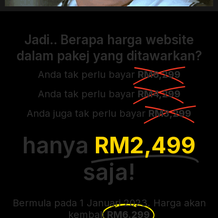
Jadi.. Berapa harga website
dalam pakej yang ditawarkan?
Anda tak perlu bayar
RM6,299
Anda tak perlu bayar
RM4,299
Anda juga tak perlu bayar
RM3,299
hanya
RM2,499
saja!
Bermula pada 1 Januari 2023, Harga akan
kembali
RM6.299