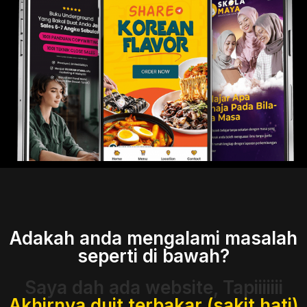
Adakah anda mengalami masalah
seperti di bawah?
Saya dah ada website, Tapiiiiiii
Akhirnya duit terbakar (sakit hati)