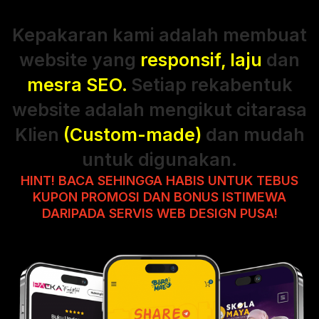
Kepakaran kami adalah membuat
website yang
responsif, laju
dan
mesra SEO.
Setiap rekabentuk
website adalah mengikut citarasa
Klien
(Custom-made)
dan mudah
untuk digunakan.
HINT! BACA SEHINGGA HABIS UNTUK TEBUS
KUPON PROMOSI DAN BONUS ISTIMEWA
DARIPADA SERVIS WEB DESIGN PUSA!