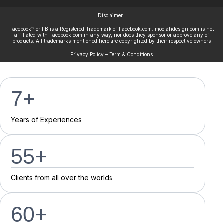
Disclaimer :
Facebook™ or FB is a Registered Trademark of Facebook.com. moolahdesign.com is not
affiliated with Facebook.com in any way, nor does they sponsor or approve any of
products. All trademarks mentioned here are copyrighted by their respective owners
Privacy Policy – Term & Conditions
7
+
Y
e
a
r
s
o
f
E
x
p
e
r
i
e
n
c
e
s
55
+
C
l
i
e
n
t
s
f
r
o
m
a
l
l
o
v
e
r
t
h
e
w
o
r
l
d
s
60
+