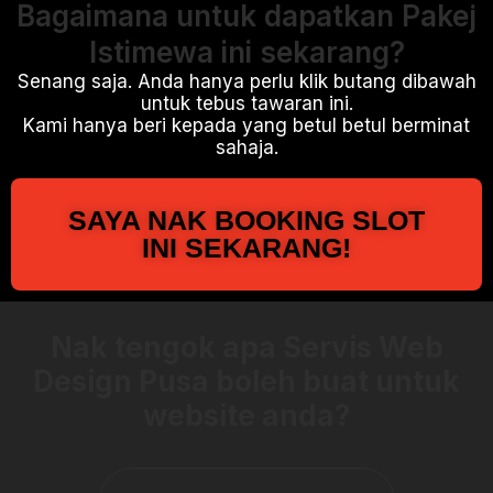
Bagaimana untuk dapatkan Pakej
Istimewa ini sekarang?
Senang saja. Anda hanya perlu klik butang dibawah
untuk tebus tawaran ini.
Kami hanya beri kepada yang betul betul berminat
sahaja.
SAYA NAK BOOKING SLOT
INI SEKARANG!
Nak tengok apa Servis Web
Design Pusa boleh buat untuk
website anda?