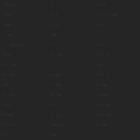
Telang Usan
Marudi
Beluru
Subis
Miri
Bukit Mabong
Song
Belaga
Kapit
Tatau
Sebauh
Bintulu
Tanjung Manis
Matu
Daro
Dalat
Mukah
Selangau
Kanowit
Sibu
Pakan
Meradong
Sarikei
Kabong
Saratok
Betong
Lingga
Sri Aman
Tebedu
Siburan
Serian
Gedong
Sebuyau
Simunjan
Asajaya
Samarahan
Sematan
Padawan
Lundu
Bau
Kuching