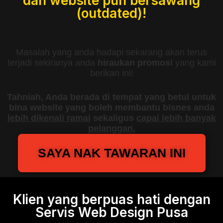
dan website pun bersawang
(outdated)!
Masalah yang anda hadapi sekarang akan terus
terjadi sekiranya anda
hiraukan promosi
yang kami
berikan ini!
Tahniah, Anda berada di tempat yang betul untuk
bina website yang boleh membantu bisnes anda
lebih dikenali ramai
sekaligus
capai lebih banyak
pelanggan.
SAYA NAK TAWARAN INI
Klien yang berpuas hati dengan
Servis Web Design Pusa