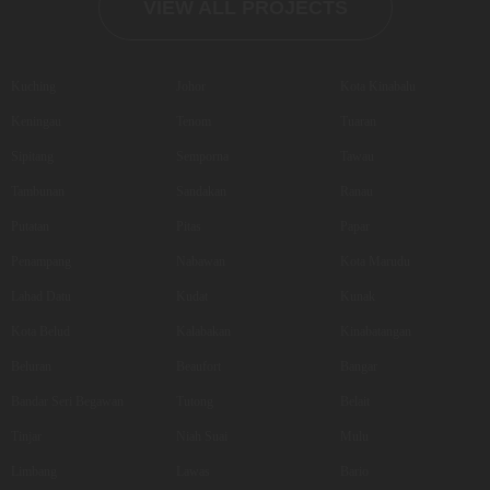
VIEW ALL PROJECTS
Kuching
Johor
Kota Kinabalu
Keningau
Tenom
Tuaran
Sipitang
Semporna
Tawau
Tambunan
Sandakan
Ranau
Putatan
Pitas
Papar
Penampang
Nabawan
Kota Marudu
Lahad Datu
Kudat
Kunak
Kota Belud
Kalabakan
Kinabatangan
Beluran
Beaufort
Bangar
Bandar Seri Begawan
Tutong
Belait
Tinjar
Niah Suai
Mulu
Limbang
Lawas
Bario