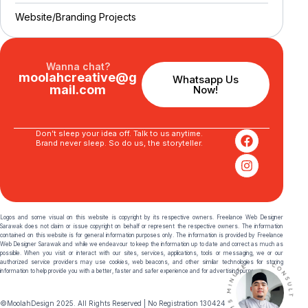
Website/Branding P
r
o
j
e
c
t
s
Wanna chat?
moolahcreative@g
Whatsapp Us
mail.com
Now!
Don’t sleep your idea off. Talk to us anytime.
Brand never sleep. So do us, the storyteller.
Logos and some visual on this website is copyright by its respective owners. Freelance Web Designer
Sarawak does not claim or issue copyright on behalf or represent the respective owners. The information
contained on this website is for general information purposes only. The information is provided by Freelance
Web Designer Sarawak and while we endeavour to keep the information up to date and correct as much as
possible. When you visit or interact with our sites, services, applications, tools or messaging, we or our
authorized service providers may use cookies, web beacons, and other similar technologies for storing
information to help provide you with a better, faster and safer experience and for advertising purposes.
©MoolahDesign 2025. All Rights Reserved | No Registration 130424