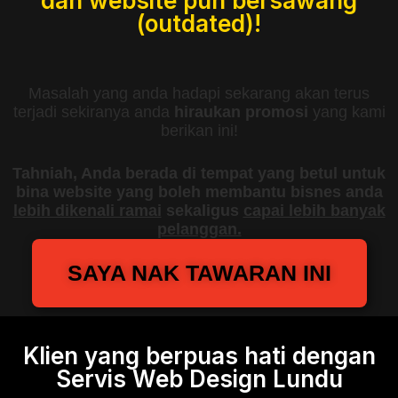
dan website pun bersawang
(outdated)!
Masalah yang anda hadapi sekarang akan terus
terjadi sekiranya anda
hiraukan promosi
yang kami
berikan ini!
Tahniah, Anda berada di tempat yang betul untuk
bina website yang boleh membantu bisnes anda
lebih dikenali ramai
sekaligus
capai lebih banyak
pelanggan.
SAYA NAK TAWARAN INI
Klien yang berpuas hati dengan
Servis Web Design Lundu