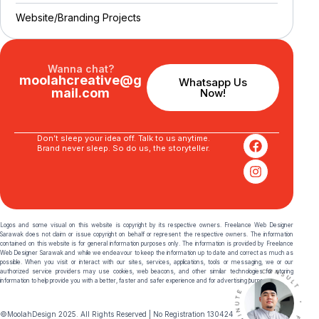
Website/Branding P
r
o
j
e
c
t
s
Wanna chat?
moolahcreative@g
Whatsapp Us
mail.com
Now!
Don’t sleep your idea off. Talk to us anytime.
Brand never sleep. So do us, the storyteller.
Logos and some visual on this website is copyright by its respective owners. Freelance Web Designer
Sarawak does not claim or issue copyright on behalf or represent the respective owners. The information
contained on this website is for general information purposes only. The information is provided by Freelance
Web Designer Sarawak and while we endeavour to keep the information up to date and correct as much as
possible. When you visit or interact with our sites, services, applications, tools or messaging, we or our
authorized service providers may use cookies, web beacons, and other similar technologies for storing
information to help provide you with a better, faster and safer experience and for advertising purposes.
©MoolahDesign 2025. All Rights Reserved | No Registration 130424