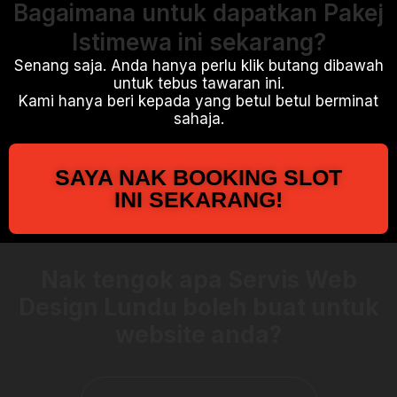
Bagaimana untuk dapatkan Pakej
Istimewa ini sekarang?
Senang saja. Anda hanya perlu klik butang dibawah
untuk tebus tawaran ini.
Kami hanya beri kepada yang betul betul berminat
sahaja.
SAYA NAK BOOKING SLOT
INI SEKARANG!
Nak tengok apa Servis Web
Design Lundu boleh buat untuk
website anda?