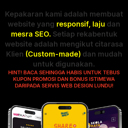
Kepakaran kami adalah membuat
website yang
responsif, laju
dan
mesra SEO.
Setiap rekabentuk
website adalah mengikut citarasa
Klien
(Custom-made)
dan mudah
untuk digunakan.
HINT! BACA SEHINGGA HABIS UNTUK TEBUS
KUPON PROMOSI DAN BONUS ISTIMEWA
DARIPADA SERVIS WEB DESIGN LUNDU!