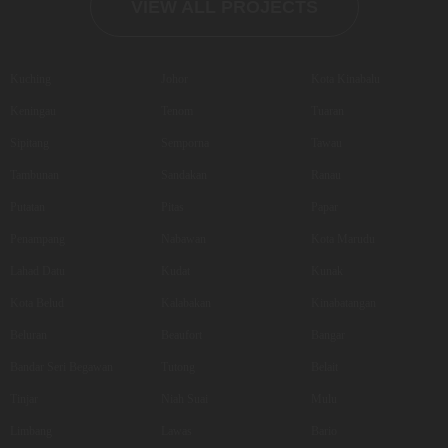
VIEW ALL PROJECTS
Kuching
Johor
Kota Kinabalu
Keningau
Tenom
Tuaran
Sipitang
Semporna
Tawau
Tambunan
Sandakan
Ranau
Putatan
Pitas
Papar
Penampang
Nabawan
Kota Marudu
Lahad Datu
Kudat
Kunak
Kota Belud
Kalabakan
Kinabatangan
Beluran
Beaufort
Bangar
Bandar Seri Begawan
Tutong
Belait
Tinjar
Niah Suai
Mulu
Limbang
Lawas
Bario