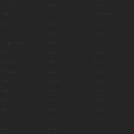
Telang Usan
Marudi
Beluru
Subis
Miri
Bukit Mabong
Song
Belaga
Kapit
Tatau
Sebauh
Bintulu
Tanjung Manis
Matu
Daro
Dalat
Mukah
Selangau
Kanowit
Sibu
Pakan
Meradong
Sarikei
Kabong
Pusa
Saratok
Betong
Lingga
Sri Aman
Tebedu
Siburan
Serian
Gedong
Sebuyau
Simunjan
Asajaya
Samarahan
Sematan
Padawan
Bau
Kuching