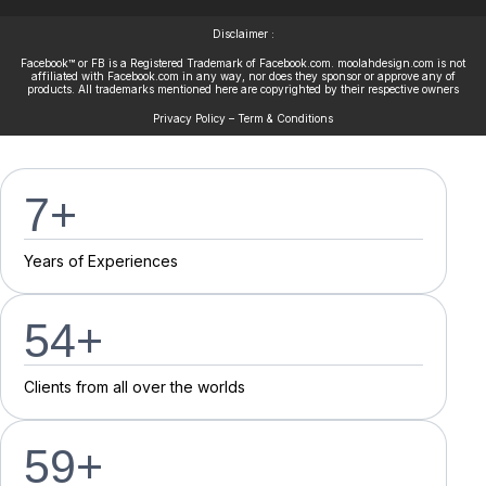
Disclaimer :
Facebook™ or FB is a Registered Trademark of Facebook.com. moolahdesign.com is not
affiliated with Facebook.com in any way, nor does they sponsor or approve any of
products. All trademarks mentioned here are copyrighted by their respective owners
Privacy Policy – Term & Conditions
7
+
Y
e
a
r
s
o
f
E
x
p
e
r
i
e
n
c
e
s
55
+
C
l
i
e
n
t
s
f
r
o
m
a
l
l
o
v
e
r
t
h
e
w
o
r
l
d
s
60
+