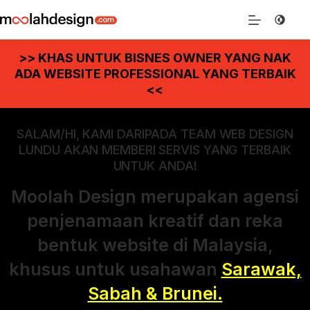
>> KHAS UNTUK BISNES OWNER YANG NAK
ADA WEBSITE PROFESSIONAL YANG TERBAIK
<<
SALAM/HI, KAMI DARIPADA TEAM WEB DESIGN
LUNDU AKAN MEMBERI SERVIS YANG TERBAIK
UNTUK ANDA!
Moolah Design merupakan agensi
penjenamaan kreatif dan reka
bentuk website di Malaysia,
khusus untuk usahawan
Sarawak,
Sabah & Brunei.