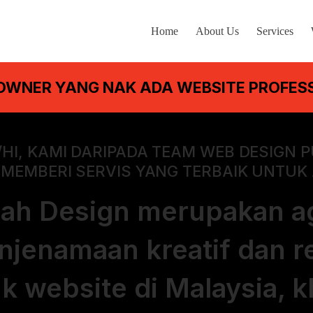
Home
About Us
Services
 OWNER YANG NAK ADA WEBSITE PROFESS
HI, KAMI DARIPADA TEAM WEB DESIGN 
MEMBERI SERVIS YANG TERBAIK UNTUK
ah Design merupakan a
njenamaan kreatif dan r
k website di Malaysia, 