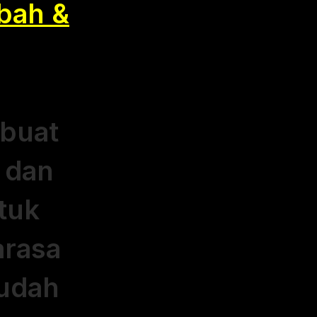
bah &
buat
dan
tuk
arasa
udah