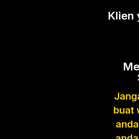
Klien
Me
Janga
buat 
anda
anda