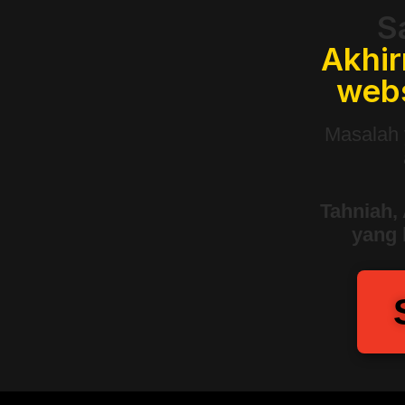
S
Akhir
webs
Masalah 
Tahniah,
yang 