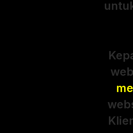
untu
Kep
web
me
webs
Klie