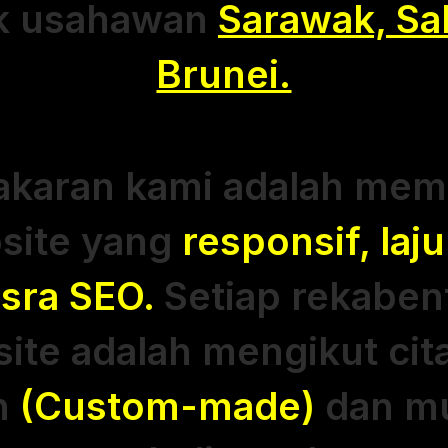
k usahawan
Sarawak, Sa
Brunei.
akaran kami adalah mem
site yang
responsif, laju
sra SEO.
Setiap rekaben
ite adalah mengikut cit
n
(Custom-made)
dan m