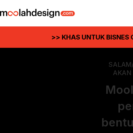
>> KHAS UNTUK BISNES
SALAM/
AKAN 
Mool
pe
bentu