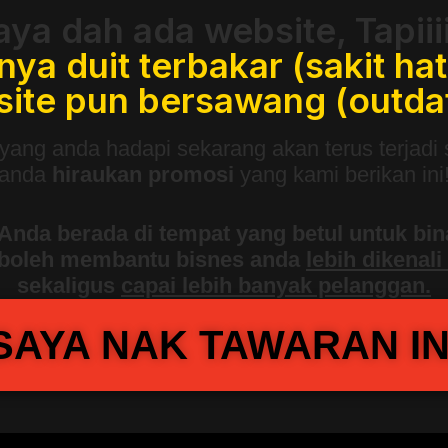
aya dah ada website, Tapiiiii
nya duit terbakar (sakit hat
ite pun bersawang (outda
yang anda hadapi sekarang akan terus terjadi 
anda
hiraukan promosi
yang kami berikan ini
 Anda berada di tempat yang betul untuk bin
boleh membantu bisnes anda
lebih dikenali
sekaligus
capai lebih banyak pelanggan.
SAYA NAK TAWARAN IN