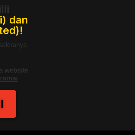
ii
i) dan
ted)!
sekiranya
!
a website
 ramai
I