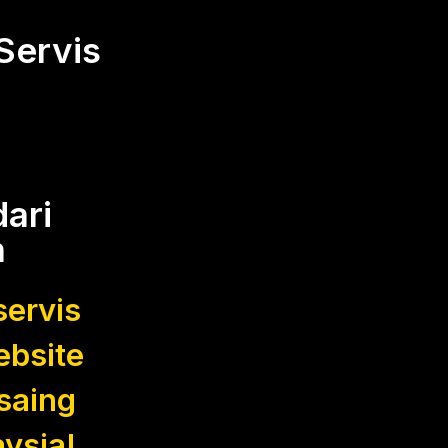
Servis
ari
n
servis
ebsite
saing
ysia!