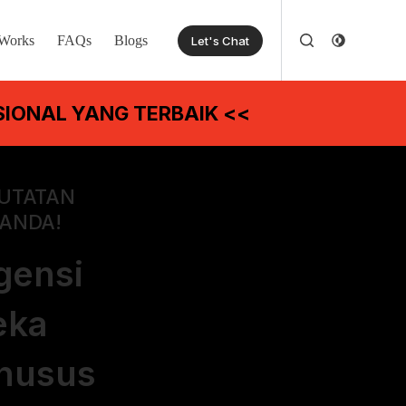
Works
FAQs
Blogs
Let's Chat
IONAL YANG TERBAIK <<
PUTATAN
 ANDA!
gensi
eka
khusus