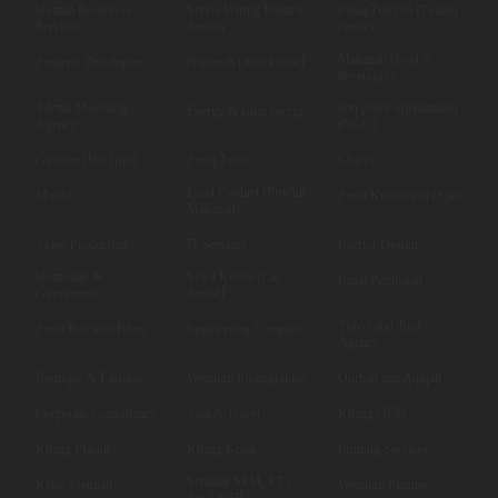
Human Resources
Servis Wiring Elektrik
Pusat Tuisyen (Tuition
Services
Rumah
centre)
Makanan (food &
Property Developers
Hartanah (Real Estate)
beverages)
Talents Modeling
non profit organization
Energy & solar energy
Agency
(NGO)
Guaman (law firm)
Pusat Tahfiz
Charity
Food Product (Produk
Masjid
Pusat Kecantikan (Spa)
Makanan)
Video Production
IT Services
Interior Design
Homestay &
Sewa Kereta (Car
Pusat Perubatan
Guesthouse
Rental)
Travel and Tour
Pusat Rawatan Islam
Engineering Company
Agency
Boutique & Fashion
Wedding Photographer
Qurban dan Aqiqah
Corporate Consultancy
Visa & Travel
Kilang OEM
Kilang Plastik
Kilang Kotak
Printing Services
Seminar SPM, PT3
Kelas Mengaji
Wedding Planner
dan UPSR