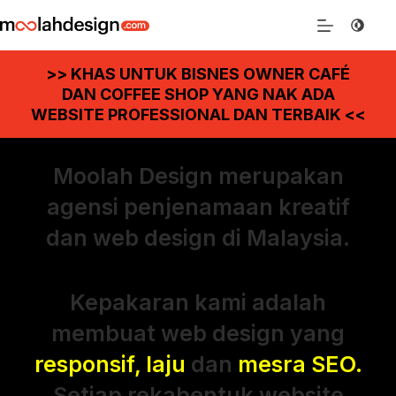
>> KHAS UNTUK BISNES OWNER CAFÉ
DAN COFFEE SHOP YANG NAK ADA
WEBSITE PROFESSIONAL DAN TERBAIK <<
Moolah Design merupakan
agensi penjenamaan kreatif
dan web design di Malaysia.
Kepakaran kami adalah
membuat web design yang
responsif, laju
dan
mesra SEO.
Setiap rekabentuk website