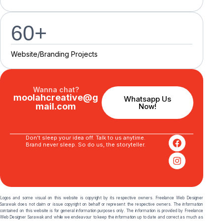
60
+
Website/Branding P
r
o
j
e
c
t
s
Wanna chat?
moolahcreative@g
Whatsapp Us
mail.com
Now!
Don’t sleep your idea off. Talk to us anytime.
Brand never sleep. So do us, the storyteller.
Logos and some visual on this website is copyright by its respective owners. Freelance Web Designer
Sarawak does not claim or issue copyright on behalf or represent the respective owners. The information
contained on this website is for general information purposes only. The information is provided by Freelance
Web Designer Sarawak and while we endeavour to keep the information up to date and correct as much as