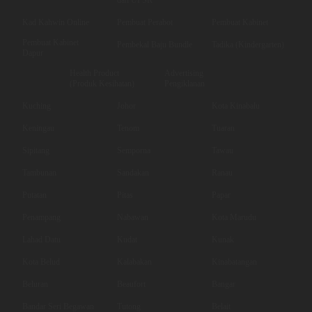
Kad Kahwin Online
Pembuat Perabot
Pembuat Kabinet
Pembuat Kabinet
Pembekal Baju Bundle
Tadika (Kindergarten)
Dapur
Health Product
Advertising
(Produk Kesihatan)
Pengiklanan
Kuching
Johor
Kota Kinabalu
Keningau
Tenom
Tuaran
Sipitang
Semporna
Tawau
Tambunan
Sandakan
Ranau
Putatan
Pitas
Papar
Penampang
Nabawan
Kota Marudu
Lahad Datu
Kudat
Kunak
Kota Belud
Kalabakan
Kinabatangan
Beluran
Beaufort
Bangar
Bandar Seri Begawan
Tutong
Belait