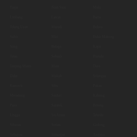
Tinjar
Niah Suai
Mulu
Limbang
Lawas
Bario
Telang Usan
Marudi
Beluru
Subis
Miri
Bukit Mabong
Song
Belaga
Kapit
Tatau
Sebauh
Bintulu
Tanjung Manis
Matu
Daro
Dalat
Mukah
Selangau
Kanowit
Sibu
Pakan
Meradong
Sarikei
Kabong
Pusa
Saratok
Betong
Lingga
Sri Aman
Tebedu
Siburan
Serian
Gedong
Sebuyau
Simunjan
Asajaya