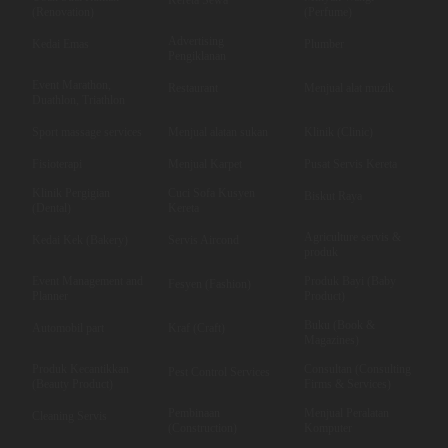
(Renovation)
(Perfume)
Advertising
Kedai Emas
Plumber
Pengiklanan
Event Marathon,
Restaurant
Menjual alat muzik
Duathlon, Triathlon
Sport massage services
Menjual alatan sukan
Klinik (Clinic)
Fisioterapi
Menjual Karpet
Pusat Servis Kereta
Klinik Pergigian
Cuci Sofa Kusyen
Biskut Raya
(Dental)
Kereta
Agriculture servis &
Kedai Kek (Bakery)
Servis Aircond
produk
Event Management and
Produk Bayi (Baby
Fesyen (Fashion)
Planner
Product)
Buku (Book &
Automobil part
Kraf (Craft)
Magazines)
Produk Kecantikkan
Consultan (Consulting
Pest Control Services
(Beauty Product)
Firms & Services)
Pembinaan
Menjual Peralatan
Cleaning Servis
(Construction)
Komputer