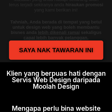
terus terjadi sekiranya anda
hiraukan promosi
yang kami berikan ini!
Tahniah, Anda berada di tempat yang betul
untuk design web yang boleh membantu
bisnes anda
lebih dikenali ramai
sekaligus
capai lebih banyak pelanggan.
SAYA NAK TAWARAN INI
Klien yang berpuas hati dengan
Servis Web Design daripada
Moolah Design
Mengapa perlu bina website