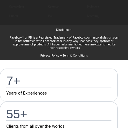
Samarahan
Sematan
Padawan
Lundu
Bau
Kuching
Disclaimer :
Facebook™ or FB is a Registered Trademark of Facebook.com. moolahdesign.com
is not affiliated with Facebook.com in any way, nor does they sponsor or
approve any of products. All trademarks mentioned here are copyrighted by
their respective owners
Privacy Policy – Term & Conditions
7
+
Y
e
a
r
s
o
f
E
x
p
e
r
i
e
n
c
e
s
55
+
C
l
i
e
n
t
s
f
r
o
m
a
l
l
o
v
e
r
t
h
e
w
o
r
l
d
s