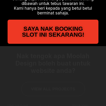
dibawah untuk tebus tawaran ini.
Kami hanya beri kepada yang betul betul
berminat sahaja.
SAYA NAK BOOKING
SLOT INI SEKARANG!
Nak tengok apa Moolah
Design boleh buat untuk
website anda?
VIEW ALL PROJECTS
Ubah Suai Rumah
Minyak Wangi
Kereta Sewa