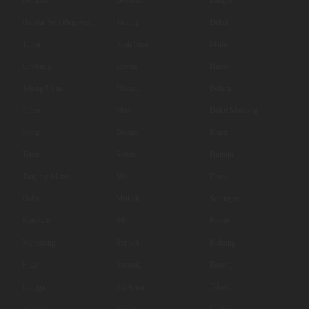
Bandar Seri Begawan
Tutong
Belait
Tinjar
Niah Suai
Mulu
Limbang
Lawas
Bario
Telang Usan
Marudi
Beluru
Subis
Miri
Bukit Mabong
Song
Belaga
Kapit
Tatau
Sebauh
Bintulu
Tanjung Manis
Matu
Daro
Dalat
Mukah
Selangau
Kanowit
Sibu
Pakan
Meradong
Sarikei
Kabong
Pusa
Saratok
Betong
Lingga
Sri Aman
Tebedu
Siburan
Serian
Gedong