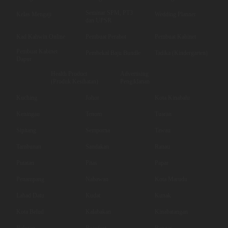
Seminar SPM, PT3
Kelas Mengaji
Wedding Planner
dan UPSR
Kad Kahwin Online
Pembuat Perabot
Pembuat Kabinet
Pembuat Kabinet
Pembekal Baju Bundle
Tadika (Kindergarten)
Dapur
Health Product
Advertising
(Produk Kesihatan)
Pengiklanan
Kuching
Johor
Kota Kinabalu
Keningau
Tenom
Tuaran
Sipitang
Semporna
Tawau
Tambunan
Sandakan
Ranau
Putatan
Pitas
Papar
Penampang
Nabawan
Kota Marudu
Lahad Datu
Kudat
Kunak
Kota Belud
Kalabakan
Kinabatangan
Beluran
Beaufort
Bangar