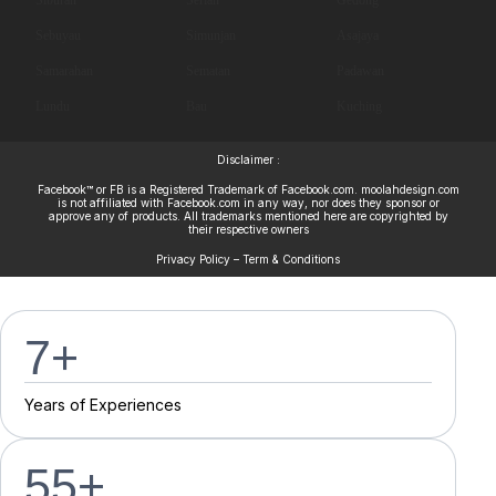
Sebuyau
Simunjan
Asajaya
Samarahan
Sematan
Padawan
Lundu
Bau
Kuching
Disclaimer :
Facebook™ or FB is a Registered Trademark of Facebook.com. moolahdesign.com
is not affiliated with Facebook.com in any way, nor does they sponsor or
approve any of products. All trademarks mentioned here are copyrighted by
their respective owners
Privacy Policy – Term & Conditions
7
+
Y
e
a
r
s
o
f
E
x
p
e
r
i
e
n
c
e
s
55
+