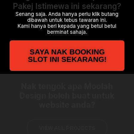
Pakej Istimewa ini sekarang?
Senang saja. Anda hanya perlu klik butang
dibawah untuk tebus tawaran ini.
Kami hanya beri kepada yang betul betul
berminat sahaja.
SAYA NAK BOOKING
SLOT INI SEKARANG!
Nak tengok apa Moolah
Design boleh buat untuk
website anda?
VIEW ALL PROJECTS