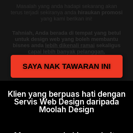
Masalah yang anda hadapi sekarang akan
terus terjadi sekiranya anda
hiraukan promosi
yang kami berikan ini!
Tahniah, Anda berada di tempat yang betul
untuk design web yang boleh membantu
bisnes anda
lebih dikenali ramai
sekaligus
capai lebih banyak pelanggan.
SAYA NAK TAWARAN INI
Klien yang berpuas hati dengan
Servis Web Design daripada
Moolah Design