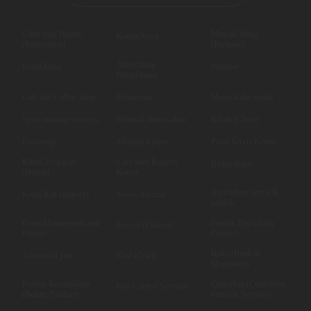
Ubah Suai Rumah
Minyak Wangi
Kereta Sewa
(Renovation)
(Perfume)
Advertising
Kedai Emas
Plumber
Pengiklanan
Café dan Coffee Shop
Restaurant
Menjual alat muzik
Sport massage services
Menjual alatan sukan
Klinik (Clinic)
Fisioterapi
Menjual Karpet
Pusat Servis Kereta
Klinik Pergigian
Cuci Sofa Kusyen
Biskut Raya
(Dental)
Kereta
Agriculture servis &
Kedai Kek (Bakery)
Servis Aircond
produk
Event Management and
Produk Bayi (Baby
Fesyen (Fashion)
Planner
Product)
Buku (Book &
Automobil part
Kraf (Craft)
Magazines)
Produk Kecantikkan
Consultan (Consulting
Pest Control Services
(Beauty Product)
Firms & Services)