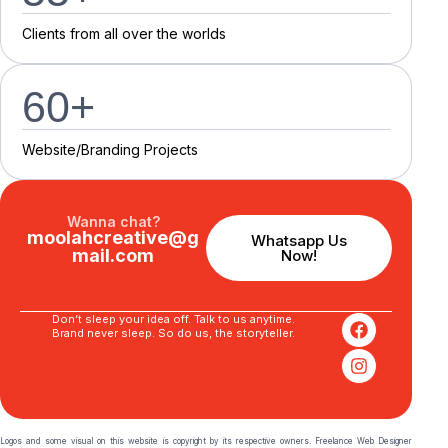
C
l
i
e
n
t
s
f
r
o
m
a
l
l
o
v
e
r
t
h
e
w
o
r
l
d
s
60
+
Website/Branding P
r
o
j
e
c
t
s
Wanna chat?
moolahcreative@g
Whatsapp Us
mail.com
Now!
Don’t sleep your idea off. Talk to us anytime.
Brand never sleep. So do us, the storyteller.
Logos and some visual on this website is copyright by its respective owners. Freelance Web Designer