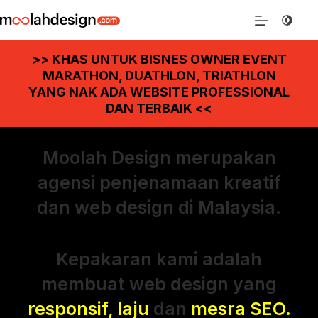
>> KHAS UNTUK BISNES OWNER EVENT
MARATHON, DUATHLON, TRIATHLON
YANG NAK ADA WEBSITE PROFESSIONAL
DAN TERBAIK <<
Moolah Design merupakan
agensi penjenamaan kreatif
dan web design di Malaysia.
Kepakaran kami adalah
membuat web design yang
responsif, laju
dan
mesra SEO.