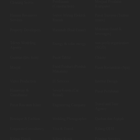
Pembinaan
Menjual Peralatan
Cleaning Servis
(Construction)
Komputer
Human Resources
Servis Wiring Elektrik
Pusat Tuisyen (Tuition
Services
Rumah
centre)
Makanan (food &
Property Developers
Hartanah (Real Estate)
beverages)
Talents Modeling
non profit organization
Energy & solar energy
Agency
(NGO)
Guaman (law firm)
Pusat Tahfiz
Charity
Food Product (Produk
Masjid
Pusat Kecantikan (Spa)
Makanan)
Video Production
IT Services
Interior Design
Homestay &
Sewa Kereta (Car
Pusat Perubatan
Guesthouse
Rental)
Travel and Tour
Pusat Rawatan Islam
Engineering Company
Agency
Boutique & Fashion
Wedding Photographer
Qurban dan Aqiqah
Corporate Consultancy
Visa & Travel
Kilang OEM
Kilang Plastik
Kilang Kotak
Printing Services