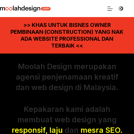
>> KHAS UNTUK BISNES OWNER
PEMBINAAN (CONSTRUCTION) YANG NAK
ADA WEBSITE PROFESSIONAL DAN
TERBAIK <<
Moolah Design merupakan
agensi penjenamaan kreatif
dan web design di Malaysia.
Kepakaran kami adalah
membuat web design yang
responsif, laju
dan
mesra SEO.