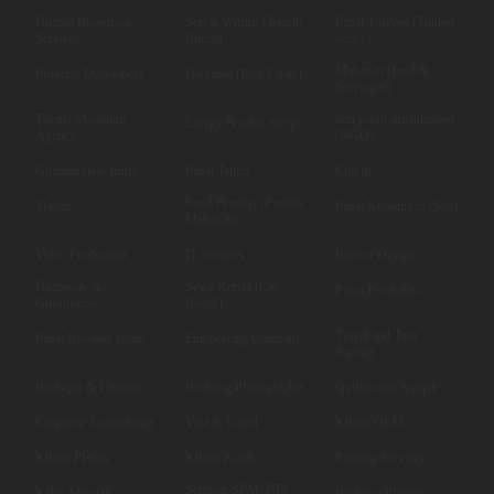
Human Resources
Servis Wiring Elektrik
Pusat Tuisyen (Tuition
Services
Rumah
centre)
Makanan (food &
Property Developers
Hartanah (Real Estate)
beverages)
Talents Modeling
non profit organization
Energy & solar energy
Agency
(NGO)
Guaman (law firm)
Pusat Tahfiz
Charity
Food Product (Produk
Masjid
Pusat Kecantikan (Spa)
Makanan)
Video Production
IT Services
Interior Design
Homestay &
Sewa Kereta (Car
Pusat Perubatan
Guesthouse
Rental)
Travel and Tour
Pusat Rawatan Islam
Engineering Company
Agency
Boutique & Fashion
Wedding Photographer
Qurban dan Aqiqah
Corporate Consultancy
Visa & Travel
Kilang OEM
Kilang Plastik
Kilang Kotak
Printing Services
Seminar SPM, PT3
Kelas Mengaji
Wedding Planner