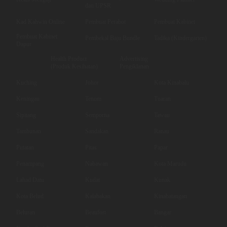
dan UPSR
Kad Kahwin Online
Pembuat Perabot
Pembuat Kabinet
Pembuat Kabinet
Pembekal Baju Bundle
Tadika (Kindergarten)
Dapur
Health Product
Advertising
(Produk Kesihatan)
Pengiklanan
Kuching
Johor
Kota Kinabalu
Keningau
Tenom
Tuaran
Sipitang
Semporna
Tawau
Tambunan
Sandakan
Ranau
Putatan
Pitas
Papar
Penampang
Nabawan
Kota Marudu
Lahad Datu
Kudat
Kunak
Kota Belud
Kalabakan
Kinabatangan
Beluran
Beaufort
Bangar