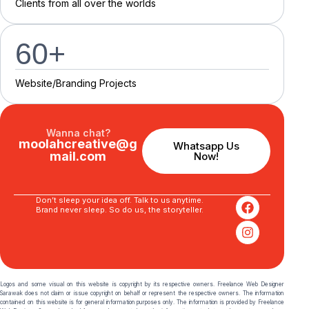
C
l
i
e
n
t
s
f
r
o
m
a
l
l
o
v
e
r
t
h
e
w
o
r
l
d
s
60
+
Website/Branding P
r
o
j
e
c
t
s
Wanna chat?
moolahcreative@g
Whatsapp Us
mail.com
Now!
Don’t sleep your idea off. Talk to us anytime.
Brand never sleep. So do us, the storyteller.
Logos and some visual on this website is copyright by its respective owners. Freelance Web Designer
Sarawak does not claim or issue copyright on behalf or represent the respective owners. The information
contained on this website is for general information purposes only. The information is provided by Freelance