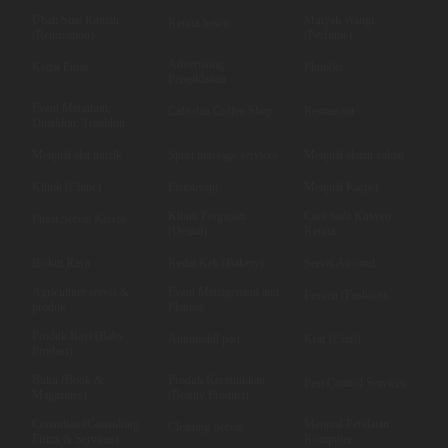
Ubah Suai Rumah
Minyak Wangi
Kereta Sewa
(Renovation)
(Perfume)
Advertising
Kedai Emas
Plumber
Pengiklanan
Event Marathon,
Café dan Coffee Shop
Restaurant
Duathlon, Triathlon
Menjual alat muzik
Sport massage services
Menjual alatan sukan
Klinik (Clinic)
Fisioterapi
Menjual Karpet
Klinik Pergigian
Cuci Sofa Kusyen
Pusat Servis Kereta
(Dental)
Kereta
Biskut Raya
Kedai Kek (Bakery)
Servis Aircond
Agriculture servis &
Event Management and
Fesyen (Fashion)
produk
Planner
Produk Bayi (Baby
Automobil part
Kraf (Craft)
Product)
Buku (Book &
Produk Kecantikkan
Pest Control Services
Magazines)
(Beauty Product)
Consultan (Consulting
Menjual Peralatan
Cleaning Servis
Firms & Services)
Komputer