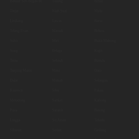
Bandar Seri Begawan
Tutong
Belait
Tinjar
Niah Suai
Mulu
Limbang
Lawas
Bario
Telang Usan
Marudi
Beluru
Subis
Miri
Bukit Mabong
Song
Belaga
Kapit
Tatau
Sebauh
Bintulu
Tanjung Manis
Matu
Daro
Dalat
Mukah
Selangau
Kanowit
Sibu
Pakan
Meradong
Sarikei
Kabong
Pusa
Saratok
Betong
Lingga
Sri Aman
Tebedu
Siburan
Serian
Gedong