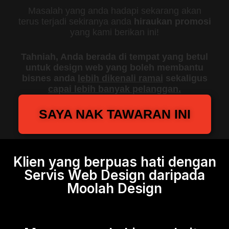
Masalah yang anda hadapi sekarang akan
terus terjadi sekiranya anda
hiraukan promosi
yang kami berikan ini!
Tahniah, Anda berada di tempat yang betul
untuk design web yang boleh membantu
bisnes anda
lebih dikenali ramai
sekaligus
capai lebih banyak pelanggan.
SAYA NAK TAWARAN INI
Klien yang berpuas hati dengan
Servis Web Design daripada
Moolah Design