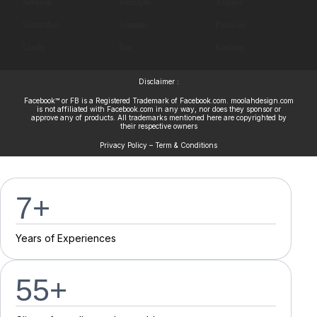
Sebuyau
Simunjan
Asajaya
Samarahan
Sematan
Padawan
Lundu
Bau
Kuching
Disclaimer :
Facebook™ or FB is a Registered Trademark of Facebook.com. moolahdesign.com
is not affiliated with Facebook.com in any way, nor does they sponsor or
approve any of products. All trademarks mentioned here are copyrighted by
their respective owners
Privacy Policy – Term & Conditions
7
+
Y
e
a
r
s
o
f
E
x
p
e
r
i
e
n
c
e
s
55
+