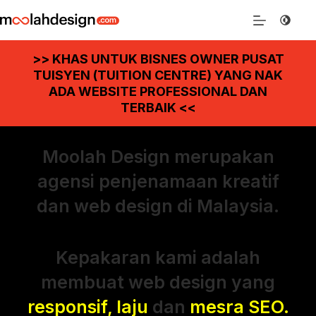
>> KHAS UNTUK BISNES OWNER PUSAT
TUISYEN (TUITION CENTRE) YANG NAK
ADA WEBSITE PROFESSIONAL DAN
TERBAIK <<
Moolah Design merupakan
agensi penjenamaan kreatif
dan web design di Malaysia.
Kepakaran kami adalah
membuat web design yang
responsif, laju
dan
mesra SEO.