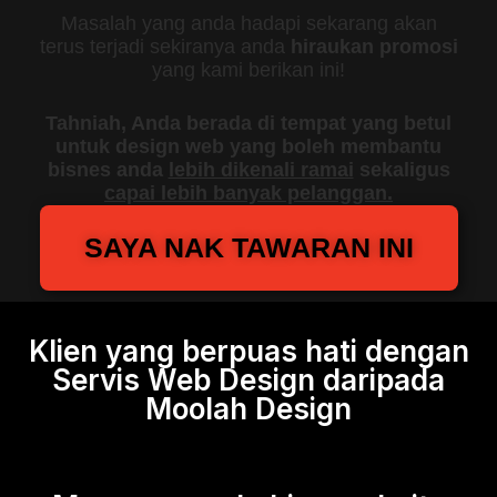
Masalah yang anda hadapi sekarang akan
terus terjadi sekiranya anda
hiraukan promosi
yang kami berikan ini!
Tahniah, Anda berada di tempat yang betul
untuk design web yang boleh membantu
bisnes anda
lebih dikenali ramai
sekaligus
capai lebih banyak pelanggan.
SAYA NAK TAWARAN INI
Klien yang berpuas hati dengan
Servis Web Design daripada
Moolah Design