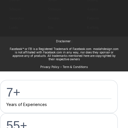
Sebuyau
Simunjan
Asajaya
Samarahan
Sematan
Padawan
Lundu
Bau
Kuching
Disclaimer :
Facebook™ or FB is a Registered Trademark of Facebook.com. moolahdesign.com
is not affiliated with Facebook.com in any way, nor does they sponsor or
approve any of products. All trademarks mentioned here are copyrighted by
their respective owners
Privacy Policy – Term & Conditions
7
+
Y
e
a
r
s
o
f
E
x
p
e
r
i
e
n
c
e
s
55
+