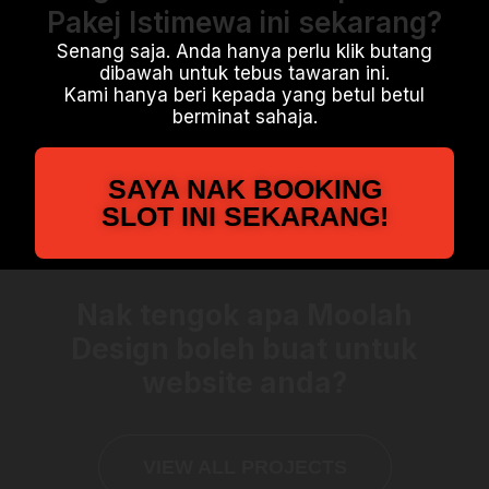
Pakej Istimewa ini sekarang?
Senang saja. Anda hanya perlu klik butang
dibawah untuk tebus tawaran ini.
Kami hanya beri kepada yang betul betul
berminat sahaja.
SAYA NAK BOOKING
SLOT INI SEKARANG!
Nak tengok apa Moolah
Design boleh buat untuk
website anda?
VIEW ALL PROJECTS