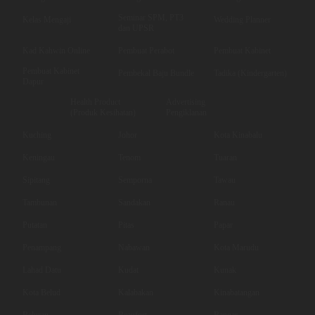
Seminar SPM, PT3
Kelas Mengaji
Wedding Planner
dan UPSR
Kad Kahwin Online
Pembuat Perabot
Pembuat Kabinet
Pembuat Kabinet
Pembekal Baju Bundle
Tadika (Kindergarten)
Dapur
Health Product
Advertising
(Produk Kesihatan)
Pengiklanan
Kuching
Johor
Kota Kinabalu
Keningau
Tenom
Tuaran
Sipitang
Semporna
Tawau
Tambunan
Sandakan
Ranau
Putatan
Pitas
Papar
Penampang
Nabawan
Kota Marudu
Lahad Datu
Kudat
Kunak
Kota Belud
Kalabakan
Kinabatangan
Beluran
Beaufort
Bangar