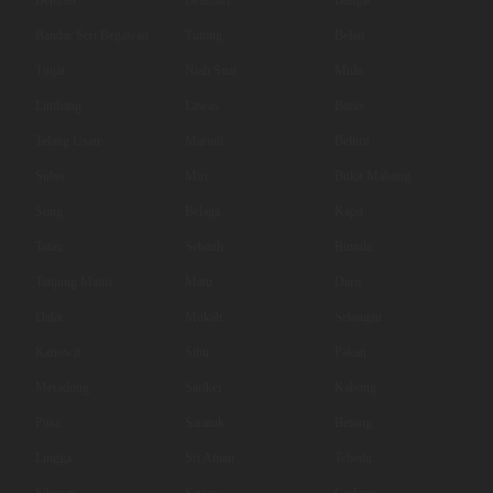
Bandar Seri Begawan
Tutong
Belait
Tinjar
Niah Suai
Mulu
Limbang
Lawas
Bario
Telang Usan
Marudi
Beluru
Subis
Miri
Bukit Mabong
Song
Belaga
Kapit
Tatau
Sebauh
Bintulu
Tanjung Manis
Matu
Daro
Dalat
Mukah
Selangau
Kanowit
Sibu
Pakan
Meradong
Sarikei
Kabong
Pusa
Saratok
Betong
Lingga
Sri Aman
Tebedu
Siburan
Serian
Gedong