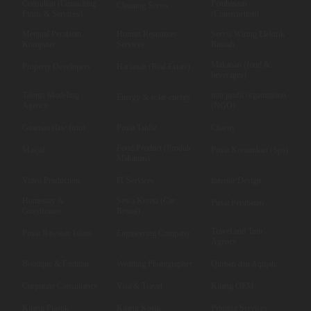
Consultan (Consulting
Pembinaan
Cleaning Servis
Firms & Services)
(Construction)
Menjual Peralatan
Human Resources
Servis Wiring Elektrik
Komputer
Services
Rumah
Makanan (food &
Property Developers
Hartanah (Real Estate)
beverages)
Talents Modeling
non profit organization
Energy & solar energy
Agency
(NGO)
Guaman (law firm)
Pusat Tahfiz
Charity
Food Product (Produk
Masjid
Pusat Kecantikan (Spa)
Makanan)
Video Production
IT Services
Interior Design
Homestay &
Sewa Kereta (Car
Pusat Perubatan
Guesthouse
Rental)
Travel and Tour
Pusat Rawatan Islam
Engineering Company
Agency
Boutique & Fashion
Wedding Photographer
Qurban dan Aqiqah
Corporate Consultancy
Visa & Travel
Kilang OEM
Kilang Plastik
Kilang Kotak
Printing Services