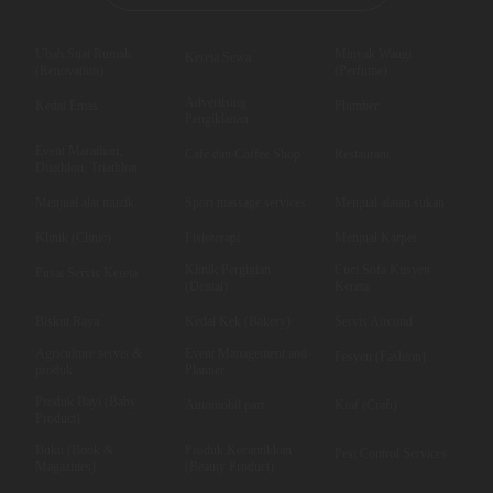
Ubah Suai Rumah
Minyak Wangi
Kereta Sewa
(Renovation)
(Perfume)
Advertising
Kedai Emas
Plumber
Pengiklanan
Event Marathon,
Café dan Coffee Shop
Restaurant
Duathlon, Triathlon
Menjual alat muzik
Sport massage services
Menjual alatan sukan
Klinik (Clinic)
Fisioterapi
Menjual Karpet
Klinik Pergigian
Cuci Sofa Kusyen
Pusat Servis Kereta
(Dental)
Kereta
Biskut Raya
Kedai Kek (Bakery)
Servis Aircond
Agriculture servis &
Event Management and
Fesyen (Fashion)
produk
Planner
Produk Bayi (Baby
Automobil part
Kraf (Craft)
Product)
Buku (Book &
Produk Kecantikkan
Pest Control Services
Magazines)
(Beauty Product)