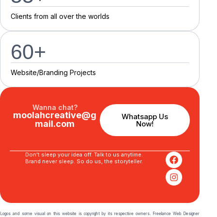
C
l
i
e
n
t
s
f
r
o
m
a
l
l
o
v
e
r
t
h
e
w
o
r
l
d
s
60
+
Website/Branding P
r
o
j
e
c
t
s
Wanna chat?
moolahcreative@g
Whatsapp Us
mail.com
Now!
Don’t sleep your idea off. Talk to us anytime.
Brand never sleep. So do us, the storyteller.
Logos and some visual on this website is copyright by its respective owners. Freelance Web Designer