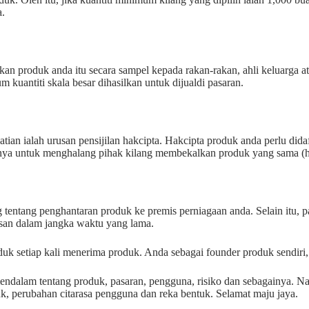
a.
kan produk anda itu secara sampel kepada rakan-rakan, ahli keluarga 
uantiti skala besar dihasilkan untuk dijualdi pasaran.
atian ialah urusan pensijilan hakcipta. Hakcipta produk anda perlu dida
nya untuk menghalang pihak kilang membekalkan produk yang sama (ha
tentang penghantaran produk ke premis perniagaan anda. Selain itu, p
isan dalam jangka waktu yang lama.
oduk setiap kali menerima produk. Anda sebagai founder produk sendiri, 
ndalam tentang produk, pasaran, pengguna, risiko dan sebagainya. Na
duk, perubahan citarasa pengguna dan reka bentuk. Selamat maju jaya.