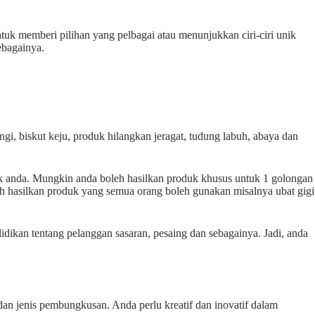
ntuk memberi pilihan yang pelbagai atau menunjukkan ciri-ciri unik
ebagainya.
gi, biskut keju, produk hilangkan jeragat, tudung labuh, abaya dan
unik anda. Mungkin anda boleh hasilkan produk khusus untuk 1 golongan
eh hasilkan produk yang semua orang boleh gunakan misalnya ubat gigi
dikan tentang pelanggan sasaran, pesaing dan sebagainya. Jadi, anda
dan jenis pembungkusan. Anda perlu kreatif dan inovatif dalam