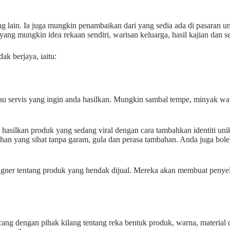
ng lain. Ia juga mungkin penambaikan dari yang sedia ada di pasaran u
ang mungkin idea rekaan sendiri, warisan keluarga, hasil kajian dan s
ak berjaya, iaitu:
atau servis yang ingin anda hasilkan. Mungkin sambal tempe, minyak wan
leh hasilkan produk yang sedang viral dengan cara tambahkan identiti 
ihan yang sihat tanpa garam, gula dan perasa tambahan. Anda juga bol
igner tentang produk yang hendak dijual. Mereka akan membuat penyeli
cang dengan pihak kilang tentang reka bentuk produk, warna, material 