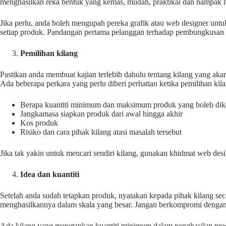
menghasilkan reka bentuk yang kemas, mudah, praktikal dan nampak 
Jika perlu, anda boleh mengupah pereka grafik atau web designer un
setiap produk. Pandangan pertama pelanggan terhadap pembungkusan 
Pemilihan kilang
Pastikan anda membuat kajian terlebih dahulu tentang kilang yang aka
Ada beberapa perkara yang perlu diberi perhatian ketika pemilihan kilan
Berapa kuantiti minimum dan maksimum produk yang boleh dik
Jangkamasa siapkan produk dari awal hingga akhir
Kos produk
Risiko dan cara pihak kilang atasi masalah tersebut
Jika tak yakin untuk mencari sendiri kilang, gunakan khidmat web desi
Idea dan kuantiti
Setelah anda sudah tetapkan produk, nyatakan kepada pihak kilang secar
menghasilkannya dalam skala yang besar. Jangan berkompromi dengan 
Ada kilang yang menetapkan kuantiti minimum dalam penghasilan produk