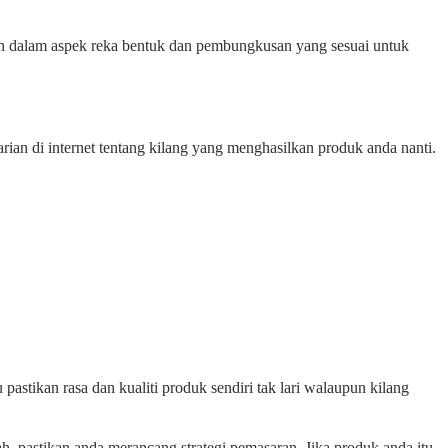
man dalam aspek reka bentuk dan pembungkusan yang sesuai untuk
ian di internet tentang kilang yang menghasilkan produk anda nanti.
pastikan rasa dan kualiti produk sendiri tak lari walaupun kilang
h, pastikan anda merancang strategi pemasaran. Jika produk anda itu