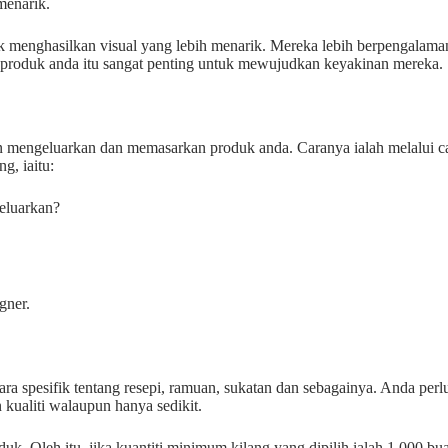
menarik.
tuk menghasilkan visual yang lebih menarik. Mereka lebih berpengala
produk anda itu sangat penting untuk mewujudkan keyakinan mereka.
n mengeluarkan dan memasarkan produk anda. Caranya ialah melalui car
g, iaitu:
eluarkan?
gner.
a spesifik tentang resepi, ramuan, sukatan dan sebagainya. Anda perlu 
kualiti walaupun hanya sedikit.
. Oleh itu, jika kuantiti minimum kilang yang dipilih ialah 1,000 bua