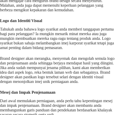
akan mengajar cara mengurus brand design secara menyeluruh.
Malahan, anda juga dapat memenuhi keperluan pelanggan yang
berbeza mengikut kepakaran dan kemudahan.
Logo dan Identiti Visual
Tahukah anda bahawa logo syarikat anda memberi tanggapan pertama
bagi para pelanggan? Ia mungkin menarik minat mereka atau juga
mungkin membuatkan mereka ragu-ragu tentang produk anda. Logo
syarikat bukan sahaja melambangkan imej karporat syarikat tetapi juga
amat penting dalam bidang pemasaran.
Brand designer akan merangka, menyemak dan mengolah semula logo
dan penjenamaan anda sehingga berjaya mendapat hasil yang diingini.
Jika anda sudah mempunyai jenama pilihan, kami akan memberikan
idea dari aspek logo, reka bentuk laman web dan sebagainya. Brand
designer akan pastikan logo tersebut selari dengan identiti visual
dengan menonjolkan imej unik perniagaan anda.
Mesej dan Impak Penjenamaan
Dari awal memulakan perniagaan, anda perlu tahu kepentingan mesej
dan impak penjenamaan. Brand designer akan membantu anda
membangunkan garis panduan dan pendekatan berdasarkan khalayak
sasaran secara strategik serta unik.