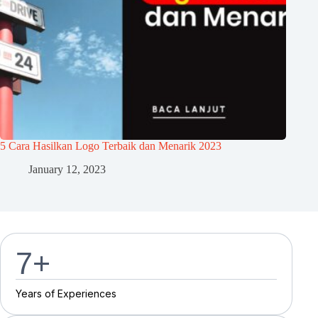
5 Cara Hasilkan Logo Terbaik dan Menarik 2023
January 12, 2023
7
+
Y
e
a
r
s
o
f
E
x
p
e
r
i
e
n
c
e
s