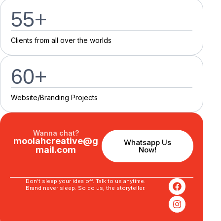
55
+
C
l
i
e
n
t
s
f
r
o
m
a
l
l
o
v
e
r
t
h
e
w
o
r
l
d
s
60
+
Website/Branding P
r
o
j
e
c
t
s
Wanna chat?
moolahcreative@g
Whatsapp Us
mail.com
Now!
Don’t sleep your idea off. Talk to us anytime.
Brand never sleep. So do us, the storyteller.